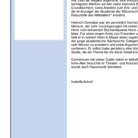
seit 1950 als Mitglied angehörte, eine ents
wichtigsten Werken sei hier seine intensive 
Grundbüchern, seine Arbeiten zum Erb- und E
die im Anzeiger der Akademie der Wissenschaf
Ratsurteile des Mittelalters" erwähnt.
Heinrich Demelius war ein persönlich höchs
Mensch, der sehr zurückgezogen mit seiner Fa
Heck vom bekannten Buchantiquariat Heck an
lebte. Für einen engen Kreis von Freunden u
hielt er in seinem Heim in Mauer einen regel
der junge akademische Nachwuchs Gelegenhei
sein Wissen zu erweitern und seine Argumen
verfeinern. Er selbst hatte geradezu eine Vorl
Studie, die ein Thema bis ins letzte Detail er
Gemeinsam mit seiner Gattin nahm er lebhafte
hohe Alter besuchte er Theater- und Konzer
wurde auch Hausmusik betrieben.
Isabella Ackerl