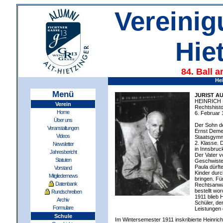
Vereinig
Hie
84. Ball 
He
Menü
JURIST A
HEINRICH
Verein
Rechtshisto
Home
6. Februar 
Über uns
Der Sohn de
Veranstaltungen
Ernst Demel
Videos
Staatsgymna
2. Klasse. 
Newsletter
in Innsbruc
Jahresbericht
Der Vater v
Statuten
Geschwister
Paula dürft
Vorstand
Kinder durc
Mitgliedernews
bringen. Fü
Datenbank
Rechtsanwa
bestellt wo
Rundschreiben
1911 blieb H
Archiv
Schüler, der
Formulare
Leistungen d
Schule
Im Wintersemester 1911 inskribierte Heinrich