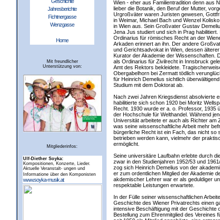
Geschichte
Wien - eher aus Familientradition denn aus 
lieber die Botanik, den Beruf der Mutter, vor
Jahresberichte
Urgroßväter waren Juristen gewesen, Gottfri
Fichtnergasse
in Weimar, Michael Bach und Wenzel Kolisko
Wenzgasse
in Wien aus. Sein Großvater Gustav Demeliu
Jena Jus studiert und sich in Prag habilitier
Ordinarius für römisches Recht an der Wiene
Home
Arkaden erinnert an ihn. Der andere Großvat
und Gerichtsadvokat in Wien, dessen ältere
Kurator der Akademie der Wissenschaften. De
als Ordinarius für Zivilrecht in Innsbruck gel
Mit freundlicher
Unterstützung von:
Amt des Rektors bekleidete. Tragischerweise
Obergabelhorn bei Zermatt tödlich verunglück
für Heinrich Demelius sichtlich überwältigend
Studium mit dem Doktorat ab.
Nach zwei Jahren Kriegsdienst absolvierte e
habilitierte sich schon 1920 bei Moritz Wells
Recht. 1930 wurde er a. o. Professor, 1935 
der Hochschule für Welthandel. Während jene
Universität arbeitete er auch als Richter am Z
was seine wissenschaftliche Arbeit mehr befr
bürgerliche Recht ist ein Fach, das nicht so
betrieben werden kann, vielmehr der praktisc
ermöglicht.
Mitgliederinfos:
Seine universitäre Laufbahn erlebte durch 
Ulf-Diether Soyka:
zwar in den Studienjahren 1952/53 und 1961
Kompositionen, Konzerte, Lieder.
zog sich Heinrich Demelius von der akadem
Aktuelle Veranstalt- ungen und
er zum ordentlichen Mitglied der Akademie d
Informatione über den Komponisten
akdemischer Lehrer war er als geduldiger und
www.soyka-musik.at
respektable Leistungen erwartete.
In der Fülle seiner wissenschaftlichen Arbeit
Geschichte des Wiener Privatrechts einen g
intensive Beschäftigung mit der Geschichte 
Bestellung zum Ehrenmitglied des Vereines f