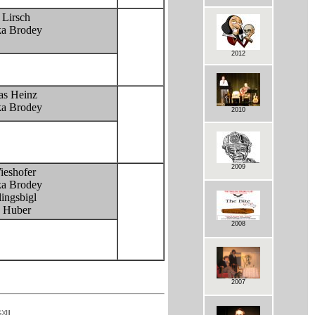
 Lirsch
a Brodey
2012
s Heinz
a Brodey
2010
2009
ieshofer
a Brodey
ingsbigl
a Huber
2008
2007
III