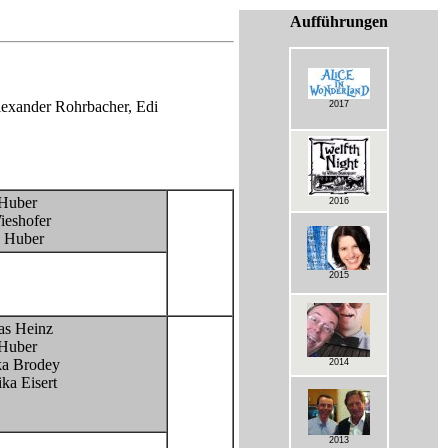
Aufführungen
lexander Rohrbacher, Edi
2017
 Huber
2016
ieshofer
a Huber
2015
s Heinz
 Huber
a Brodey
2014
ka Eisert
2013