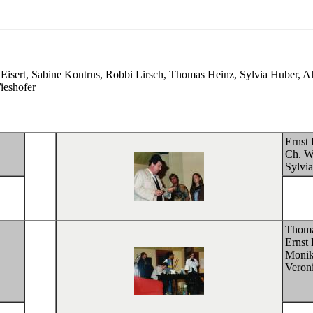
Eisert, Sabine Kontrus, Robbi Lirsch, Thomas Heinz, Sylvia Huber, A
ieshofer
Ernst
Ch. W
Sylvi
Thoma
Ernst
Monik
Veroni