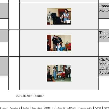
Robbi
Monik
Thoma
Monik
Ch. W
Monik
Edi Kl
Sylvi
zurück zum Theater
|
|
|
|
|
|
|
|
ltungen
Datenbank
Archiv
Formulare
GB/Forum
Geschichte BGXIII
Jahresbericht
BGXIII
GRGX