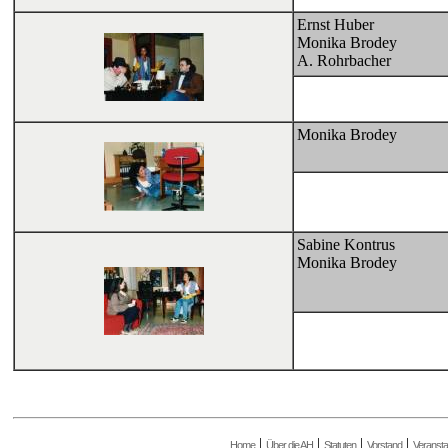
Ernst Huber
Monika Brodey
A. Rohrbacher
Monika Brodey
Sabine Kontrus
Monika Brodey
|
|
|
|
Home
Über die AH
Statuten
Vorstand
Veransta