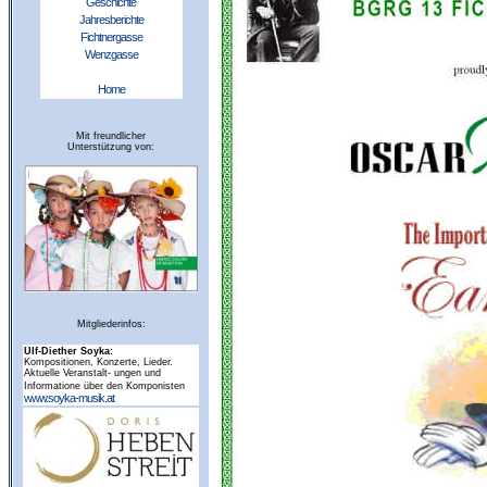
Geschichte
Jahresberichte
Fichtnergasse
Wenzgasse
Home
Mit freundlicher
Unterstützung von:
Mitgliederinfos:
Ulf-Diether Soyka:
Kompositionen, Konzerte, Lieder.
Aktuelle Veranstalt- ungen und
Informatione über den Komponisten
www.soyka-musik.at