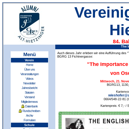
Vereini
Hi
84. Ba
The 
Auch dieses Jahr erleben wir eine Aufführung des 
Menü
BGRG 13 Fichtnergasse:
Verein
"The Importance
Home
Über uns
von Os
Veranstaltungen
Videos
Mittwoch, 21. Nove
Newsletter
BGRG13, 1130, 
Jahresbericht
Kartenvor
Statuten
wieshofer@al
Vorstand
0664/548-22-81 (C
Mitgliedernews
Kartenpreis: € 7,- / 
Datenbank
Rundschreiben
Archiv
Formulare
Schule